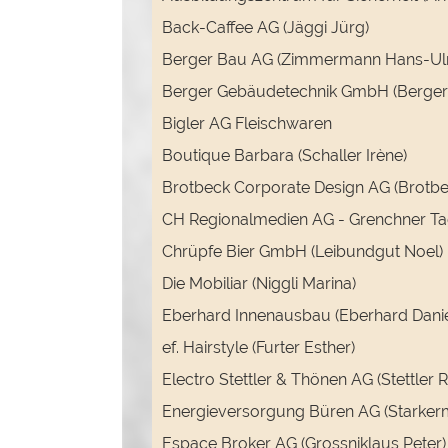
Back-Caffee AG (Jäggi Jürg)
Berger Bau AG (Zimmermann Hans-Ulr
Berger Gebäudetechnik GmbH (Berger
Bigler AG Fleischwaren
Boutique Barbara (Schaller Irène)
Brotbeck Corporate Design AG (Brotbe
CH Regionalmedien AG - Grenchner Tag
Chrüpfe Bier GmbH (Leibundgut Noel)
Die Mobiliar (Niggli Marina)
Eberhard Innenausbau (Eberhard Danie
ef. Hairstyle (Furter Esther)
Electro Stettler & Thönen AG (Stettler 
Energieversorgung Büren AG (Starker
Espace Broker AG (Grossniklaus Peter)