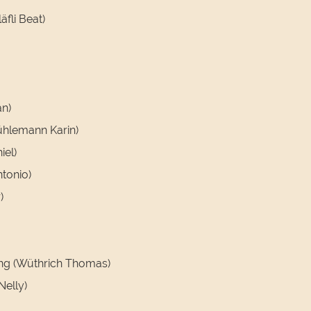
fli Beat)
an)
hlemann Karin)
iel)
tonio)
)
ng (Wüthrich Thomas)
elly)