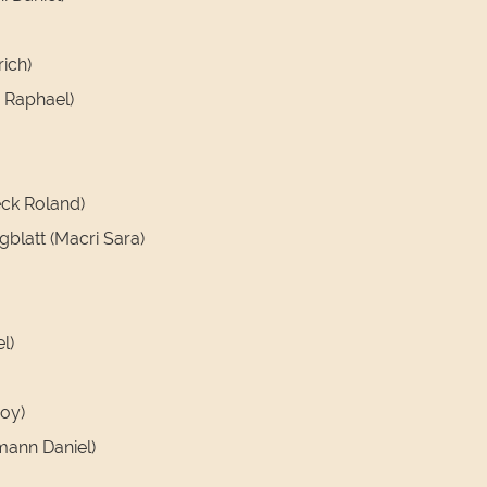
ich)
 Raphael)
ck Roland)
blatt (Macri Sara)
l)
Roy)
mann Daniel)