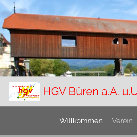
HGV Büren a.A. u.U
Willkommen
Verein