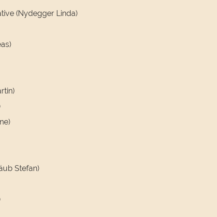
ative (Nydegger Linda)
eas)
tin)
)
ne)
äub Stefan)
)